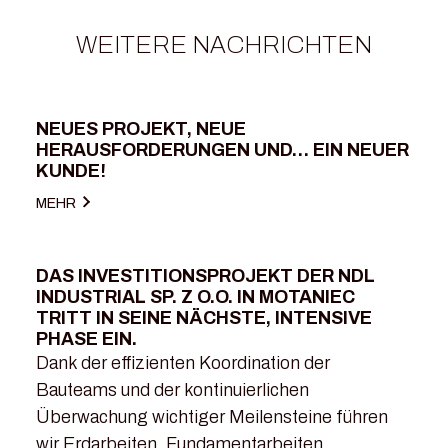
WEITERE NACHRICHTEN
NEUES PROJEKT, NEUE
23.04.2026
HERAUSFORDERUNGEN UND… EIN NEUER
KUNDE!
MEHR
DAS INVESTITIONSPROJEKT DER NDL
06.03.2026
INDUSTRIAL SP. Z O.O. IN MOTANIEC
TRITT IN SEINE NÄCHSTE, INTENSIVE
PHASE EIN.
Dank der effizienten Koordination der
Bauteams und der kontinuierlichen
Überwachung wichtiger Meilensteine ​​führen
wir Erdarbeiten, Fundamentarbeiten,