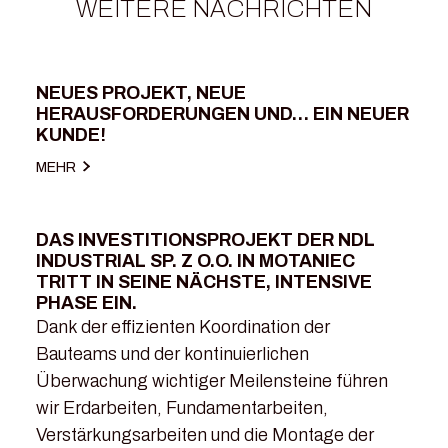
WEITERE NACHRICHTEN
NEUES PROJEKT, NEUE
23.04.2026
HERAUSFORDERUNGEN UND… EIN NEUER
KUNDE!
MEHR
DAS INVESTITIONSPROJEKT DER NDL
06.03.2026
INDUSTRIAL SP. Z O.O. IN MOTANIEC
TRITT IN SEINE NÄCHSTE, INTENSIVE
PHASE EIN.
Dank der effizienten Koordination der
Bauteams und der kontinuierlichen
Überwachung wichtiger Meilensteine ​​führen
wir Erdarbeiten, Fundamentarbeiten,
Verstärkungsarbeiten und die Montage der