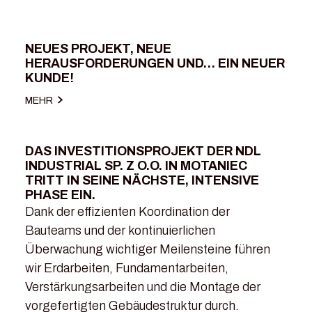
NEUES PROJEKT, NEUE
23.04.2026
HERAUSFORDERUNGEN UND… EIN NEUER
KUNDE!
MEHR
DAS INVESTITIONSPROJEKT DER NDL
06.03.2026
INDUSTRIAL SP. Z O.O. IN MOTANIEC
TRITT IN SEINE NÄCHSTE, INTENSIVE
PHASE EIN.
Dank der effizienten Koordination der
Bauteams und der kontinuierlichen
Überwachung wichtiger Meilensteine ​​führen
wir Erdarbeiten, Fundamentarbeiten,
Verstärkungsarbeiten und die Montage der
vorgefertigten Gebäudestruktur durch.