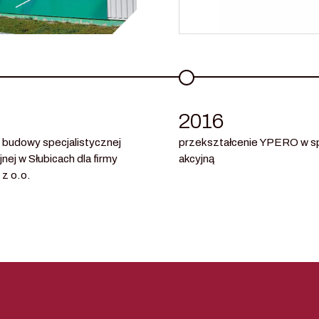
2016
 budowy specjalistycznej
przekształcenie YPERO w s
jnej w Słubicach dla firmy
akcyjną
z o.o.