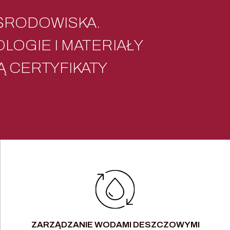
ŚRODOWISKA.
GIE I MATERIAŁY
Ą CERTYFIKATY
.
ZARZĄDZANIE WODAMI DESZCZOWYMI