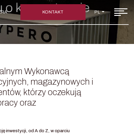
u o kompetencje
ERA
KONTAKT
PL
ralnym Wykonawcą
cyjnych, magazynowych i
entów, którzy oczekują
pracy oraz
ę inwestycji, od A do Z, w oparciu