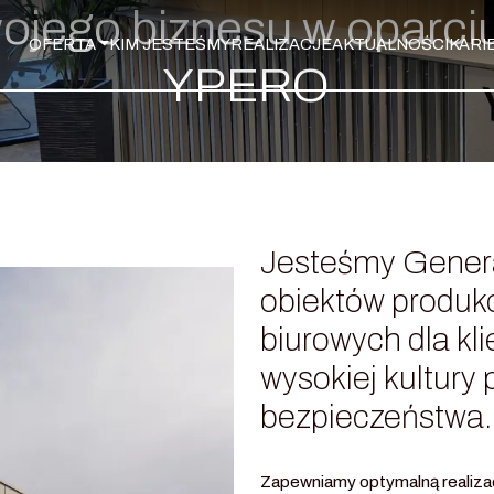
wojego biznesu w oparci
OFERTA
KIM JESTEŚMY
REALIZACJE
AKTUALNOŚCI
KARI
YPERO
Jesteśmy Gene
obiektów produk
biurowych dla kli
wysokiej kultury 
bezpieczeństwa.
Zapewniamy optymalną realizacj