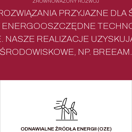
ZRÓWNOWAŻONY ROZWÓJ
ROZWIĄZANIA PRZYJAZNE DLA 
 ENERGOOSZCZĘDNE TECHNOLO
 NASZE REALIZACJE UZYSKUJ
ŚRODOWISKOWE, NP. BREEAM
ODNAWIALNE ŹRÓDŁA ENERGII (OZE)