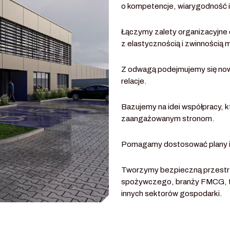
o kompetencje, wiarygodność 
Łączymy zalety organizacyjne
z elastycznością i zwinnością m
Z odwagą podejmujemy się no
relacje.
Bazujemy na idei współpracy, 
zaangażowanym stronom.
Pomagamy dostosować plany i p
Tworzymy bezpieczną przestrze
spożywczego, branży FMCG, tran
innych sektorów gospodarki.