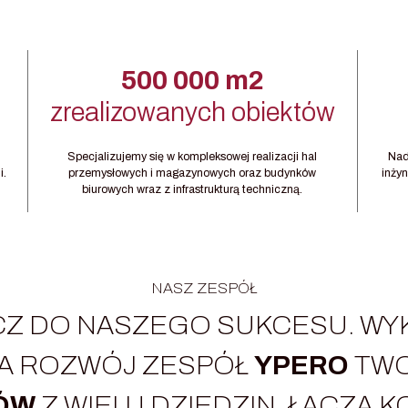
500 000 m2
zrealizowanych obiektów
Specjalizujemy się w kompleksowej realizacji hal
Nad
i.
przemysłowych i magazynowych oraz budynków
inżyn
biurowych wraz z infrastrukturą techniczną.
NASZ ZESPÓŁ
CZ DO NASZEGO SUKCESU. WY
NA ROZWÓJ ZESPÓŁ
YPERO
TW
TÓW
Z WIELU DZIEDZIN. ŁĄCZĄ