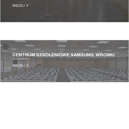
WIĘCEJ
CENTRUM SZKOLENIOWE SAMSUNG, WRONKI
WIĘCEJ
PRACE WYKOŃCZENIOWE I ARANŻACYJNE
SKLEPU ODZIEŻOWEGO NEW YORKER SP. Z
O.O., POZNAŃ
WIĘCEJ