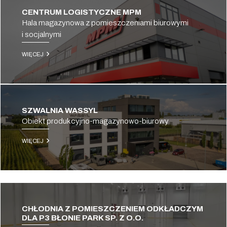
CENTRUM LOGISTYCZNE MPM
Hala magazynowa z pomieszczeniami biurowymi
i socjalnymi
WIĘCEJ
SZWALNIA WASSYL
Obiekt produkcyjno-magazynowo-biurowy
WIĘCEJ
CHŁODNIA Z POMIESZCZENIEM ODKŁADCZYM
DLA P3 BŁONIE PARK SP. Z O.O.