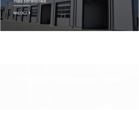
Hala serwisowa
WIĘCEJ
PRZEBUDOWA HALI MAGAZYNOWEJ WAIMEA
WIĘCEJ
BIUROWIEC I PRZEBUDOWA HALI
POMERANIAN LOGISTICS CENTRE, GDAŃSK
WIĘCEJ