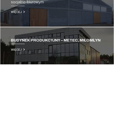
socjalno-biurowym
WIĘCEJ
BUDYNEK PRODUKCYJNY – METEC, MIŁOMŁYN
WIĘCEJ
MAGAZYN I BUDYNEK BIUROWY – GOODMAN,
GDAŃSK
WIĘCEJ